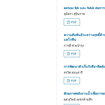
ผลของ BA และ NAA ต่อการเจ
สุมิตรา สุปินราช
PDF
ความสัมพันธ์ระหว่างฤทธิ์ต้า
แคโรทีน
ภารดี ช่วยบำรุง
PDF
การพัฒนาตัวเก็บรังสีอาทิต
สรวิศ สอนสารี
PDF
ศักยภาพพลังงานน้ำเพื่อการผล
ผศ.สุวิทย์ เพชรห้วยลึก