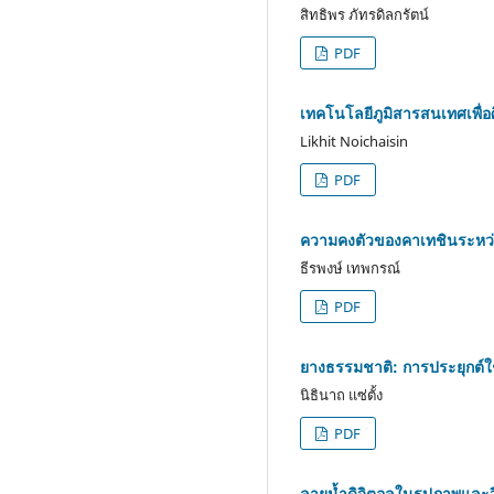
สิทธิพร ภัทรดิลกรัตน์
PDF
เทคโนโลยีภูมิสารสนเทศเพื่
Likhit Noichaisin
PDF
ความคงตัวของคาเทชินระหว่า
ธีรพงษ์ เทพกรณ์
PDF
ยางธรรมชาติ: การประยุกต์ใช
นิธินาถ แซ่ตั้ง
PDF
ลายน้ำดิจิตอลในรูปภาพและวี