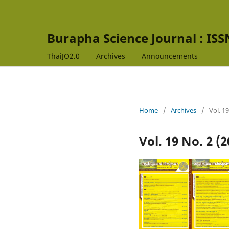
Burapha Science Journal : ISS
ThaiJO2.0
Archives
Announcements
Home
/
Archives
/
Vol. 1
Vol. 19 No. 2 (2