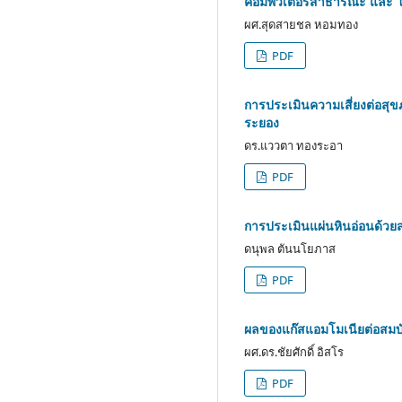
คอมพิวเตอร์สาธารณะ และ โทร
ผศ.สุดสายชล หอมทอง
PDF
การประเมินความเสี่ยงต่อสุ
ระยอง
ดร.แววตา ทองระอา
PDF
การประเมินแผ่นหินอ่อนด้วย
ดนุพล ตันนโยภาส
PDF
ผลของแก๊สแอมโมเนียต่อสมบ
ผศ.ดร.ชัยศักดิ์ อิสโร
PDF