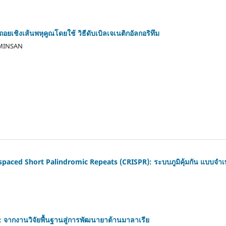
เชิงเส้นพหุคูณโดยใช้ วิธีดับเบิลเจเนติกอัลกอริทึม
 MINSAN
spaced Short Palindromic Repeats (CRISPR): ระบบภูมิคุ้มกัน แบบจำเ
ย: จากงานวิจัยพื้นฐานสู่การพัฒนายาต้านมาลาเรีย