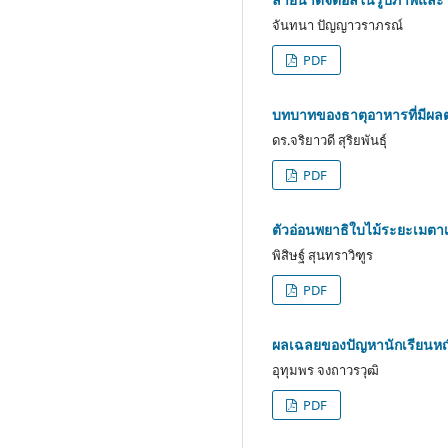
จันทนา ปัญญาวราภรณ์
PDF
บทบาทของธาตุอาหารที่มีผลต
ดร.จริยาวดี สุริยพันธุ์
PDF
ตัวอ่อนพยาธิใบไม้ระยะเมต
พิสิษฐ์ สุนทราวิฑูร
PDF
ผลเฉลยของปัญหานักเรียนหญิง
อุทุมพร จงถาวรวุฒิ
PDF