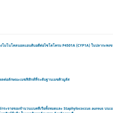
องโมโนโคลนอลแอนติบอดีต่อไซโตโครม P4501A (CYP1A) ในปลากะพงขาว 
ีผลต่อลักษณะเมฆฟิสิกส์ที่ระดับฐานเมฆคิวมูลัส
ร่กระจายของจำนวนแบคทีเรียทั้งหมดและ Staphylococcus aureus บนเมาส